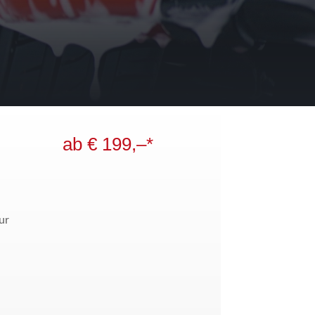
ab € 199,–*
ur