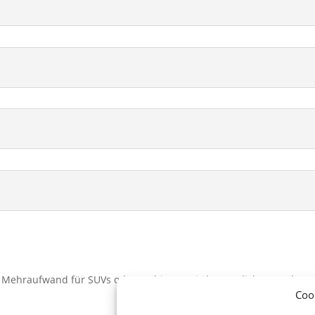
. Mehraufwand für SUVs oder Multivans wird zusätzlich verrechnet
Coo