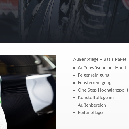
Außenpflege – Basis Paket
Außenwäsche per Hand
Felgenreinigung
Fensterreinigung
One Step Hochglanzpolit
Kunstoffpflege im
Außenbereich
Reifenpflege