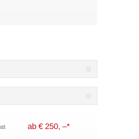
ab € 250, –*
ket