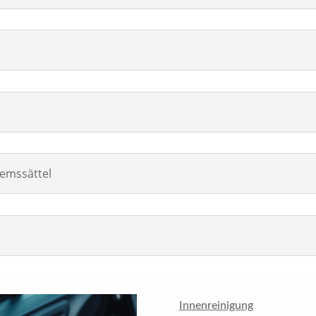
remssättel
Innenreinigung