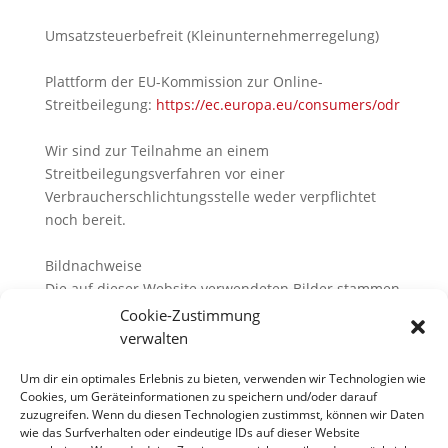
Umsatzsteuerbefreit (Kleinunternehmerregelung)
Plattform der EU-Kommission zur Online-
Streitbeilegung:
https://ec.europa.eu/consumers/odr
Wir sind zur Teilnahme an einem
Streitbeilegungsverfahren vor einer
Verbraucherschlichtungsstelle weder verpflichtet
noch bereit.
Bildnachweise
Die auf dieser Website verwendeten Bilder stammen
von:
Cookie-Zustimmung
verwalten
Strasser Photography e.U.
Um dir ein optimales Erlebnis zu bieten, verwenden wir Technologien wie
Envato Elements (elements.envato.com)
Cookies, um Geräteinformationen zu speichern und/oder darauf
Icon-icons.com (icon-icons.com)
zuzugreifen. Wenn du diesen Technologien zustimmst, können wir Daten
Pixabay (pixabay.com)
wie das Surfverhalten oder eindeutige IDs auf dieser Website